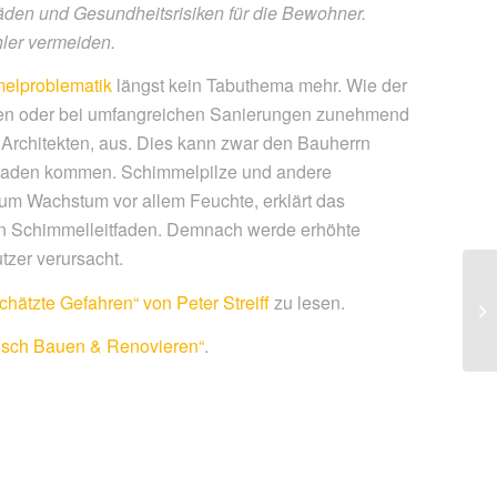
äden und Gesundheitsrisiken für die Bewohner.
ler vermeiden.
elproblematik
längst kein Ta
buthema mehr. Wie der
ten
oder bei umfangreichen Sanierungen
zunehmend
 Architekten, aus. Dies kann
zwar den Bauherrn
haden kommen.
Schimmelpilze und andere
 zum Wachstum
vor allem Feuchte, erklärt das
n Schim
melleitfaden. Demnach werde er
höhte
tzer verursacht.
Sc
hätzte Gefahren“ von Peter Streiff
zu lesen.
Ba
sch Bauen & Renovieren“
.