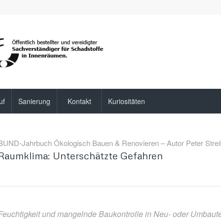
uf
Sanierung
Kontakt
Kuriositäten
BUND-Jahrbuch Ökologisch Bauen & Renovieren – Autor Peter Streif
Raumklima: Unterschätzte Gefahren
Feuchtigkeit und mangelnde Baukontrolle in Neu- oder Umbaute