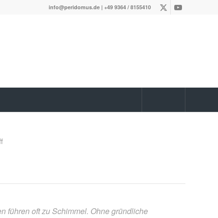
info@peridomus.de
| +49 9364 / 8155410
f
n führen oft
zu Schimmel. Ohne gründliche