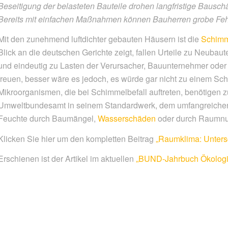
Beseitigung der belasteten Bauteile drohen
langfristige Bausch
Bereits mit
einfachen Maßnahmen können Bauherren grobe Feh
M
it den zunehmend luftdich
ter gebauten Häusern ist die
Schimm
Blick an die
deutschen Gerichte zeigt
, fallen Urteile zu Neubau
und eindeutig zu Lasten
der Verursacher, Bauunternehmer
oder
freuen, besser
wäre es jedoch, es würde gar nicht
zu einem Sc
Mikroor
ganismen, die bei Schimmelbefall auf
treten, benötigen
Um
weltbundesamt in seinem Standard
werk, dem umfangreiche
Feuchte durch Baumängel,
Wasserschäden
oder durch Raum
nu
Klicken Sie hier um den kompletten Beitrag
„Raumklima: Untersc
Erschienen ist der Artikel im aktuellen
„BUND-Jahrbuch Ökologi