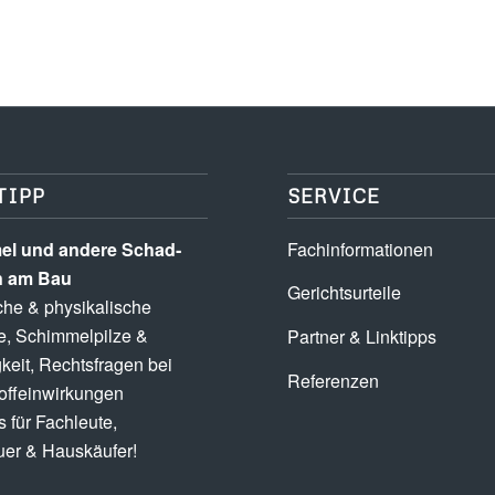
TIPP
SERVICE
l und andere Schad­­
Fachinformationen
n am Bau
Gerichtsurteile
he & physikalische
e, Schimmel­pilze &
Partner & Linktipps
keit, Rechts­fragen bei
Referenzen
ff­einwirkungen
 für Fachleute,
er & Hauskäufer!