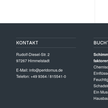
KONTAKT
BUCH
Rudolf-Diesel-Str. 2
Schimme
97267 Himmelstadt
faktore
Chemisc
E-Mail:
info@peridomus.de
Einflüss
Telefon: +49 9364 / 815541-0
Feuchtig
Schadsto
Ein Muss
Hausbau