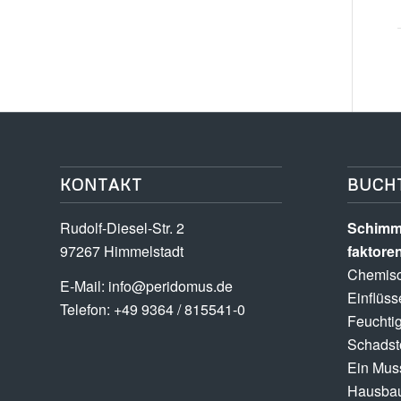
KONTAKT
BUCH
Rudolf-Diesel-Str. 2
Schimme
97267 Himmelstadt
faktore
Chemisc
E-Mail:
info@peridomus.de
Einflüss
Telefon: +49 9364 / 815541-0
Feuchtig
Schadsto
Ein Muss
Hausbau