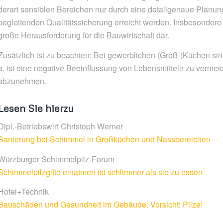
derart sensiblen Bereichen nur durch eine detailgenaue Planung
begleitenden Qualitätssicherung erreicht werden. Insbesondere 
große Herausforderung für die Bauwirtschaft dar.
Zusätzlich ist zu beachten: Bei gewerblichen (Groß-)Küchen sind
a. ist eine negative Beeinflussung von Lebensmitteln zu vermei
abzunehmen.
Lesen Sie hierzu
Dipl.-Betriebswirt Christoph Werner
Sanierung bei Schimmel in Großküchen und Nassbereichen
Würzburger Schimmelpilz-Forum
Schimmelpilzgifte einatmen ist schlimmer als sie zu essen
Hotel+Technik
Bauschäden und Gesundheit im Gebäude: Vorsicht! Pilze!