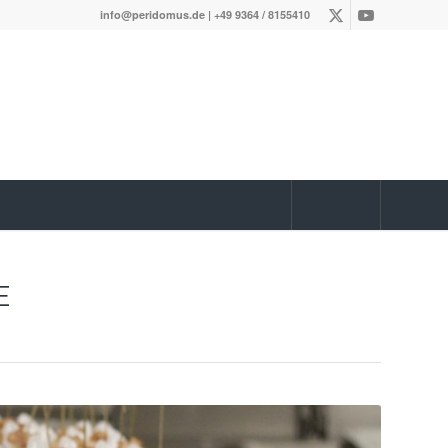
info@peridomus.de
| +49 9364 / 8155410
E