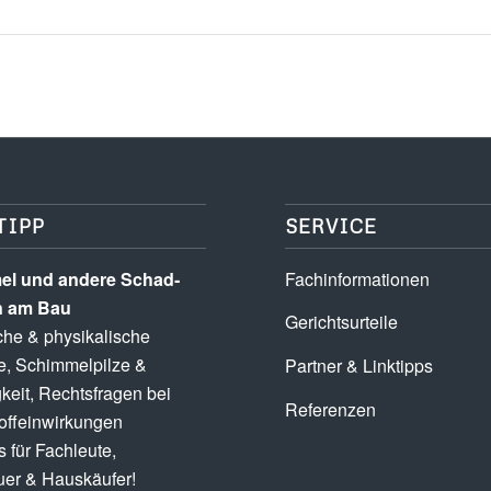
TIPP
SERVICE
l und andere Schad­­
Fachinformationen
n am Bau
Gerichtsurteile
he & physikalische
e, Schimmel­pilze &
Partner & Linktipps
keit, Rechts­fragen bei
Referenzen
ff­einwirkungen
 für Fachleute,
er & Hauskäufer!