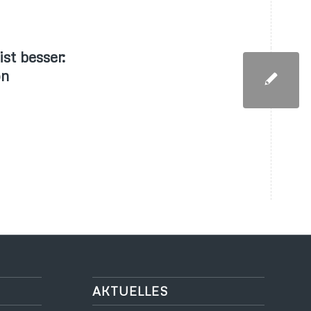
st besser:
on
AKTUELLES