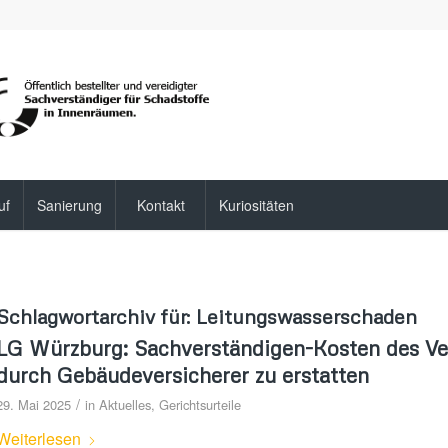
uf
Sanierung
Kontakt
Kuriositäten
Schlagwortarchiv für:
Leitungswasserschaden
LG Würzburg: Sachverständigen-Kosten des V
durch Gebäudeversicherer zu erstatten
/
29. Mai 2025
in
Aktuelles
,
Gerichtsurteile
Weiterlesen