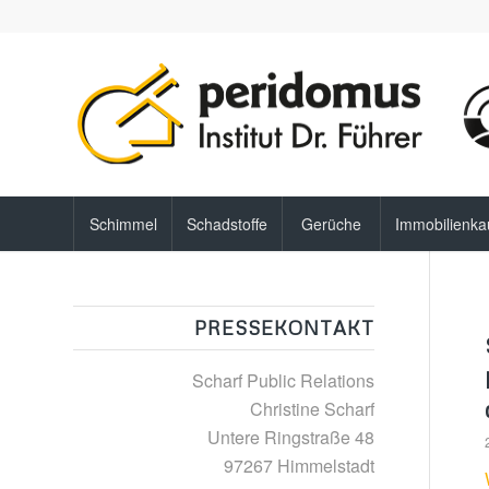
Schimmel
Schadstoffe
Gerüche
Immobilienka
PRESSEKONTAKT
Scharf Public Relations
Christine Scharf
Untere Ringstraße 48
97267 Himmelstadt