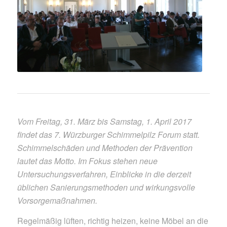
Vom Freitag, 31. März bis Samstag, 1. April 2017
findet das 7. Würzburger Schimmelpilz Forum statt.
Schimmelschäden und Methoden der Prävention
lautet das Motto. Im Fokus stehen neue
Untersuchungsverfahren, Einblicke in die derzeit
üblichen Sanierungsmethoden und wirkungsvolle
Vorsorgemaßnahmen.
Regelmäßig lüften, richtig heizen, keine Möbel an die