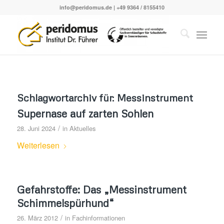
info@peridomus.de
| +49 9364 / 8155410
Schlagwortarchiv für:
Messinstrument
Supernase auf zarten Sohlen
/
28. Juni 2024
in
Aktuelles
Weiterlesen
Gefahrstoffe: Das „Messinstrument
Schimmelspürhund“
/
26. März 2012
in
Fachinformationen