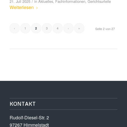
/
21. Juli 2025
in
Aktuelles
,
Fachinformationen
,
Gerichtsurteile
Weiterlesen
‹
1
3
4
›
»
2
Seite 2 von 27
KONTAKT
Rudolf-Diesel-Str. 2
97267 Himmelstadt