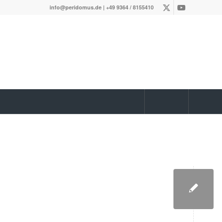
info@peridomus.de
| +49 9364 / 8155410