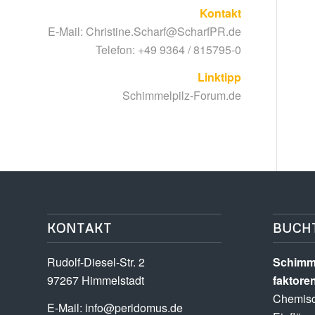
Kontakt
E-Mail:
Christine.Scharf@ScharfPR.de
Telefon: +49 9364 / 815795-0
Linktipp
Schimmelpilz-Forum.de
KONTAKT
BUCH
Rudolf-Diesel-Str. 2
Schimme
97267 Himmelstadt
faktore
Chemisc
E-Mail:
info@peridomus.de