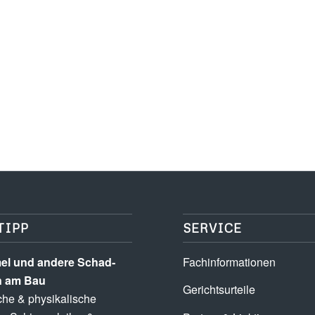
TIPP
SERVICE
l und andere Schad­­
Fachinformationen
n am Bau
Gerichtsurteile
he & physikalische