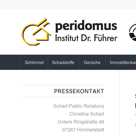
Schimmel
Schadstoffe
Gerüche
Immobilienka
PRESSEKONTAKT
Scharf Public Relations
Christine Scharf
Untere Ringstraße 48
97267 Himmelstadt