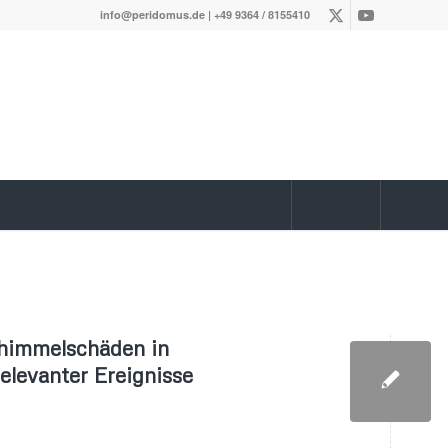
info@peridomus.de
| +49 9364 / 8155410
chimmelschäden in
levanter Ereignisse