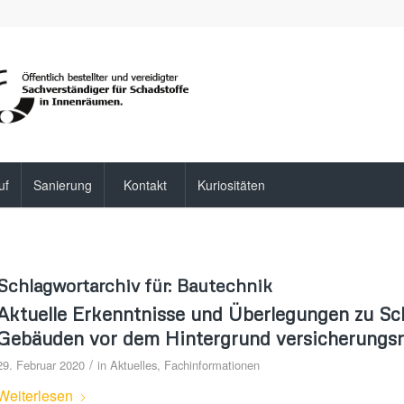
uf
Sanierung
Kontakt
Kuriositäten
Schlagwortarchiv für:
Bautechnik
Aktuelle Erkenntnisse und Überlegungen zu S
Gebäuden vor dem Hintergrund versicherungsre
/
29. Februar 2020
in
Aktuelles
,
Fachinformationen
Weiterlesen