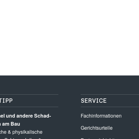
TIPP
SERVICE
l und andere Schad­­
Fachinformationen
n am Bau
Gerichtsurteile
he & physikalische