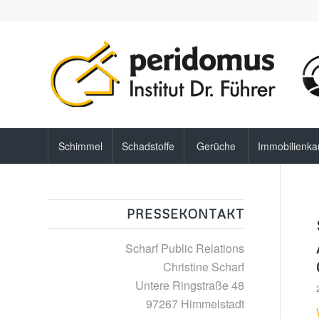
Schimmel
Schadstoffe
Gerüche
Immobilienka
PRESSEKONTAKT
Scharf Public Relations
Christine Scharf
Untere Ringstraße 48
97267 Himmelstadt