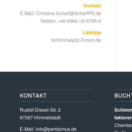
Kontakt
E-Mail:
Christine.Scharf@ScharfPR.de
Telefon: +49 9364 / 815795-0
Linktipp
Schimmelpilz-Forum.de
KONTAKT
BUCH
Rudolf-Diesel-Str. 2
Schimme
97267 Himmelstadt
faktore
Chemisc
E-Mail:
info@peridomus.de