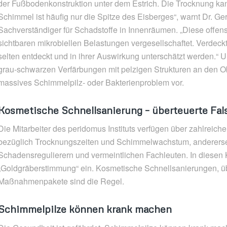
der Fußbodenkonstruktion unter dem Estrich. Die Trocknung ka
Schimmel ist häufig nur die Spitze des Eisberges“, warnt Dr. Gerh
Sachverständiger für Schadstoffe in Innenräumen. „Diese offens
sichtbaren mikrobiellen Belastungen vergesellschaftet. Verdeck
selten entdeckt und in ihrer Auswirkung unterschätzt werden.“ 
grau-schwarzen Verfärbungen mit pelzigen Strukturen an den Obe
massives Schimmelpilz- oder Bakterienproblem vor.
Kosmetische Schnellsanierung –
überteuerte Fal
Die Mitarbeiter des peridomus Instituts verfügen über zahlreich
bezüglich Trocknungszeiten und Schimmelwachstum, andererse
Schadensregulierern und vermeintlichen Fachleuten. In diesen
„Goldgräberstimmung“ ein. Kosmetische Schnellsanierungen, ü
Maßnahmenpakete sind die Regel.
Schimmelpilze können krank machen