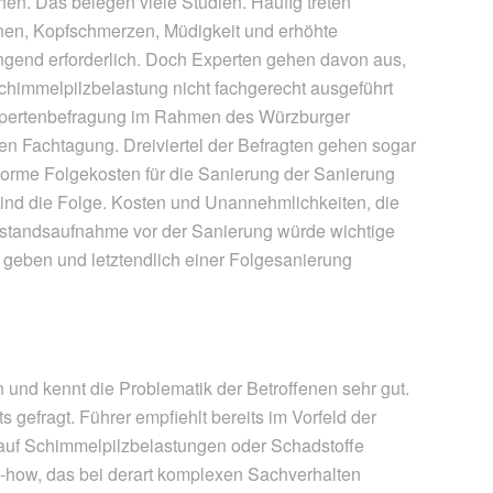
en. Das belegen viele Studien. Häufig treten
nen, Kopfschmerzen, Müdigkeit und erhöhte
ringend erforderlich. Doch Experten gehen davon aus,
chimmelpilzbelastung nicht fachgerecht ausgeführt
Expertenbefragung im Rahmen des Würzburger
len Fachtagung. Dreiviertel der Befragten gehen sogar
norme Folgekosten für die Sanierung der Sanierung
ind die Folge. Kosten und Unannehmlichkeiten, die
estandsaufnahme vor der Sanierung würde wichtige
 geben und letztendlich einer Folgesanierung
n und kennt die Problematik der Betroffenen sehr gut.
s gefragt. Führer empfiehlt bereits im Vorfeld der
 auf Schimmelpilzbelastungen oder Schadstoffe
w-how, das bei derart komplexen Sachverhalten