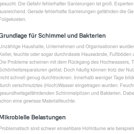
gesucht. Die Gefahr fehlerhafter Sanierungen ist groß. Experten
ausreichend. Gerade fehlerhafte Sanierungen gefährden die G
Folgekosten.
Grundlage für Schimmel und Bakterien
Unzählige Haushalte, Unternehmen und Organisationen wurden
Keller, feuchte oder sogar durchnässte Hauswände, Fußböden
Die Probleme scheinen mit dem Rückgang des Hochwassers, 
Schönheitsreparaturen gelöst. Doch häufig können trotz der 
nicht schnell genug durchtrocknen. Innerhalb weniger Tage bild
durch verschmutztes (Hoch)Wasser eingetragen wurden. Feuchti
gesundheitsgefährdenden Schimmelpilzen und Bakterien. Dabei
schon eine gewisse Materialfeuchte.
Mikrobielle Belastungen
Problematisch sind schwer einsehbare Hohlräume wie beispiel