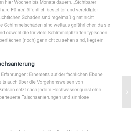
nn hier Wochen bis Monate dauern. „Sichtbarer
ard Führer, öffentlich bestellter und vereidigter
ichtlichen Schäden sind regelmäßig mit nicht
te Schimmelschäden sind weitaus gefährlicher, da sie
Und obwohl die für viele Schimmelpilzarten typischen
rflächen (noch) gar nicht zu sehen sind, liegt ein
schsanierung
e Erfahrungen: Einerseits auf der fachlichen Ebene
its auch über die Vorgehensweisen von
Re
 Kreisen setzt nach jedem Hochwasser quasi eine
St
berteuerte Falschsanierungen und sinnlose
ei