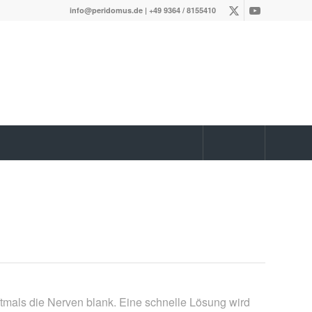
info@peridomus.de
| +49 9364 / 8155410
mals die Nerven blank. Eine schnelle Lösung wird