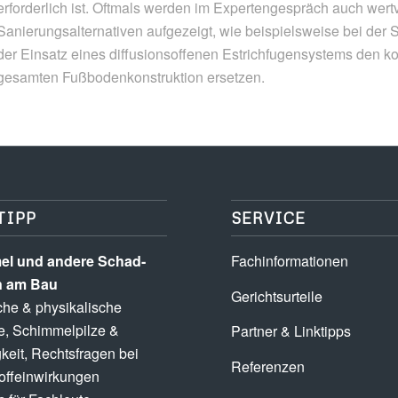
erforderlich ist. Oftmals werden im Expertengespräch auch wert
Sanierungsalternativen aufgezeigt, wie beispielsweise bei d
der Einsatz eines diffusionsoffenen Estrichfugensystems den ko
gesamten Fußbodenkonstruktion ersetzen.
TIPP
SERVICE
l und andere Schad­­
Fachinformationen
n am Bau
Gerichtsurteile
he & physikalische
e, Schimmel­pilze &
Partner & Linktipps
keit, Rechts­fragen bei
Referenzen
ff­einwirkungen