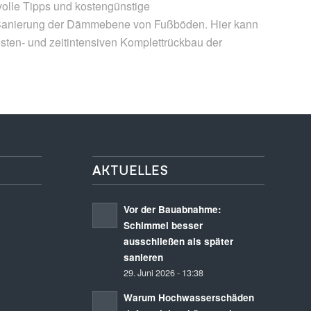
volle Tipps und kostengünstige
er Sanierung der Dämmebene von Fußböden. Hier kann
sten- und zeitintensiven Komplettrückbau der
AKTUELLES
Vor der Bauabnahme:
Schimmel besser
ausschließen als später
sanieren
29. Juni 2026 - 13:38
Warum Hochwasserschäden