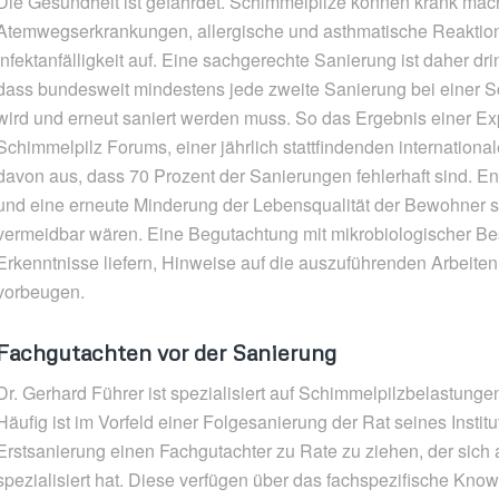
Die Gesundheit ist gefährdet. Schimmelpilze können krank mach
Atemwegserkrankungen, allergische und asthmatische Reaktio
Infektanfälligkeit auf. Eine sachgerechte Sanierung ist daher d
dass bundesweit mindestens jede zweite Sanierung bei einer S
wird und erneut saniert werden muss. So das Ergebnis einer 
Schimmelpilz Forums, einer jährlich stattfindenden internationa
davon aus, dass 70 Prozent der Sanierungen fehlerhaft sind. E
und eine erneute Minderung der Lebensqualität der Bewohner s
vermeidbar wären. Eine Begutachtung mit mikrobiologischer B
Erkenntnisse liefern, Hinweise auf die auszuführenden Arbeiten
vorbeugen.
Fachgutachten
vor der Sanierung
Dr. Gerhard Führer ist spezialisiert auf Schimmelpilzbelastunge
Häufig ist im Vorfeld einer Folgesanierung der Rat seines Institut
Erstsanierung einen Fachgutachter zu Rate zu ziehen, der sich
spezialisiert hat. Diese verfügen über das fachspezifische Kno