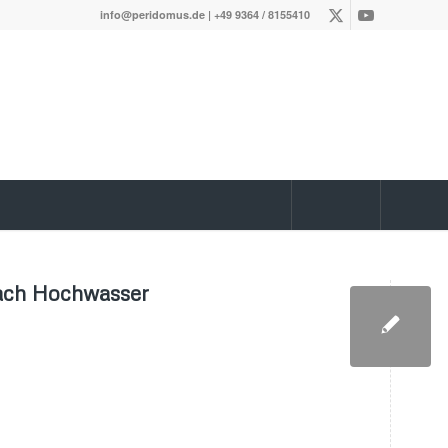
info@peridomus.de
| +49 9364 / 8155410
nach Hochwasser