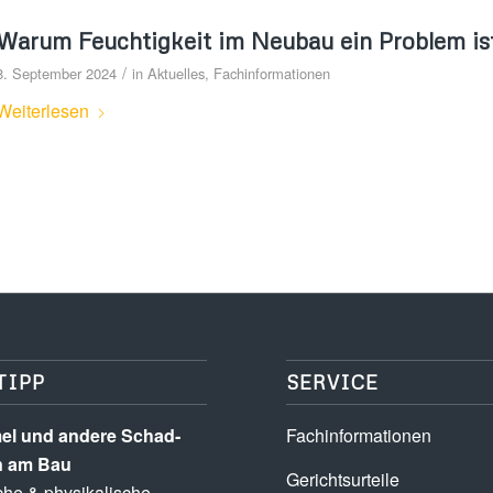
Warum Feuchtigkeit im Neubau ein Problem is
/
8. September 2024
in
Aktuelles
,
Fachinformationen
Weiterlesen
TIPP
SERVICE
l und andere Schad­­
Fachinformationen
n am Bau
Gerichtsurteile
he & physikalische