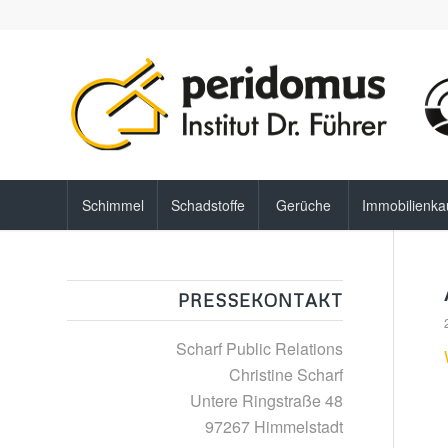
Schimmel
Schadstoffe
Gerüche
Immobilienka
PRESSEKONTAKT
Scharf Public Relations
Christine Scharf
Untere Ringstraße 48
97267 Himmelstadt