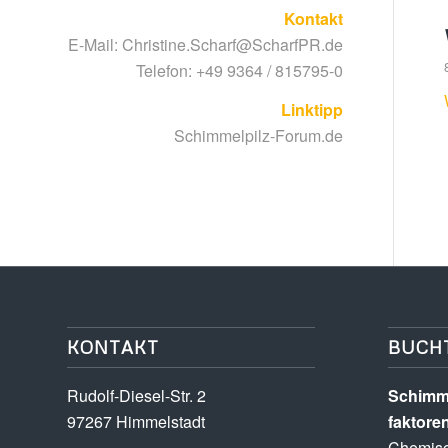
Kontakt
E-Mail:
Christine.Scharf@ScharfPR.de
Telefon: +49 9364 / 815795-0
Linktipp
Schimmelpilz-Forum.de
KONTAKT
BUCH
Rudolf-Diesel-Str. 2
Schimme
97267 Himmelstadt
faktore
Chemisc