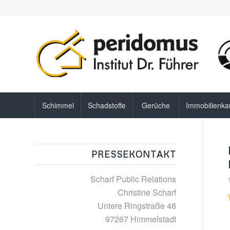
Schimmel
Schadstoffe
Gerüche
Immobilienka
PRESSEKONTAKT
Scharf Public Relations
Christine Scharf
Untere Ringstraße 48
97267 Himmelstadt