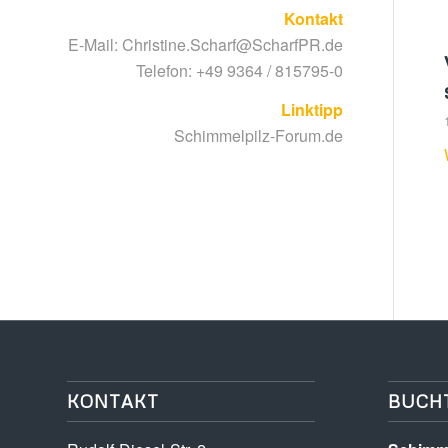
Kontakt
E-Mail:
Christine.Scharf@ScharfPR.de
Telefon: +49 9364 / 815795-0
Linktipp
Schimmelpilz-Forum.de
KONTAKT
BUCH