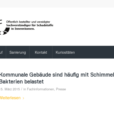
uf
Sanierung
Kontakt
Kuriositäten
Kommunale Gebäude sind häufig mit Schimmelp
Bakterien belastet
/
15. März 2015
in
Fachinformationen
,
Presse
Weiterlesen