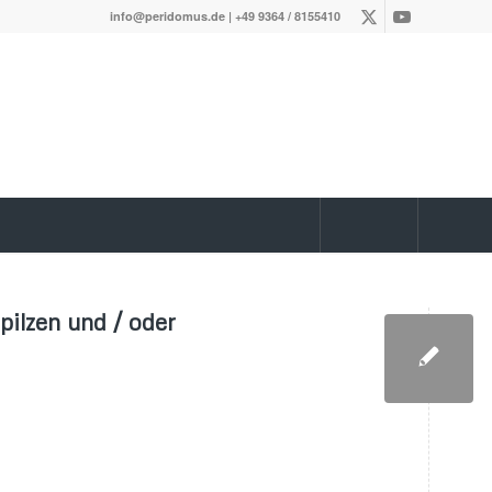
info@peridomus.de
| +49 9364 / 8155410
ilzen und / oder