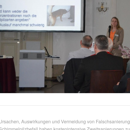
Ursachen, Auswirkungen und Vermeidung von Falschsanierunge
Schimmelpilzbefall haben kostenintensive Zweitsanierungen zur