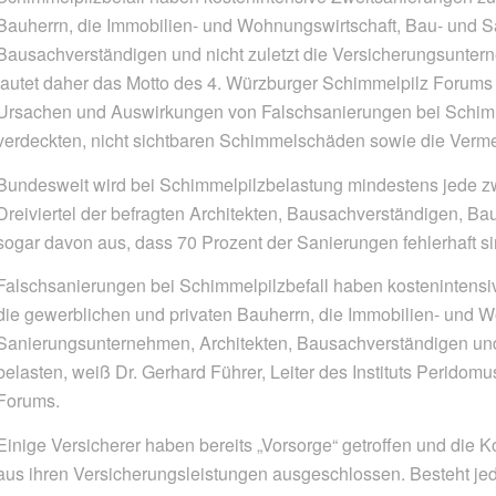
Bauherrn, die Immobilien- und Wohnungswirtschaft, Bau- und S
Bausachverständigen und nicht zuletzt die Versicherungsunter
lautet daher das Motto des 4. Würzburger Schimmelpilz Forums
Ursachen und Auswirkungen von Falschsanierungen bei Schimm
verdeckten, nicht sichtbaren Schimmelschäden sowie die Verm
Bundesweit wird bei Schimmelpilzbelastung mindestens jede zwe
Dreiviertel der befragten Architekten, Bausachverständigen, B
sogar davon aus, dass 70 Prozent der Sanierungen fehlerhaft si
Falschsanierungen bei Schimmelpilzbefall haben kostenintensi
die gewerblichen und privaten Bauherrn, die Immobilien- und 
Sanierungsunternehmen, Architekten, Bausachverständigen und
belasten, weiß Dr. Gerhard Führer, Leiter des Instituts Perido
Forums.
Einige Versicherer haben bereits „Vorsorge“ getroffen und die
aus ihren Versicherungsleistungen ausgeschlossen. Besteht jed