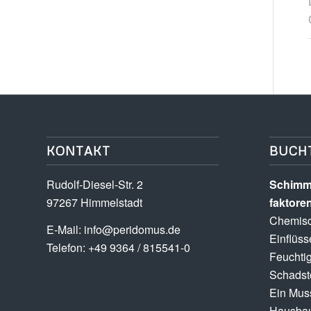
KONTAKT
BUCH
Rudolf-Diesel-Str. 2
Schimme
97267 Himmelstadt
faktore
Chemisc
E-Mail:
info@peridomus.de
Einflüss
Telefon: +49 9364 / 815541-0
Feuchtig
Schadsto
Ein Muss
Hausbau