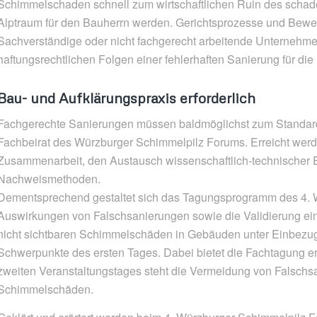
Schimmelschaden schnell zum wirtschaftlichen Ruin des sch
Alptraum für den Bauherrn werden. Gerichtsprozesse und Bewei
Sachverständige oder nicht fachgerecht arbeitende Unternehmen
haftungsrechtlichen Folgen einer fehlerhaften Sanierung für di
Bau- und Aufklärungspraxis erforderlich
Fachgerechte Sanierungen müssen baldmöglichst zum Standard 
Fachbeirat des Würzburger Schimmelpilz Forums. Erreicht wer
Zusammenarbeit, den Austausch wissenschaftlich-technischer E
Nachweismethoden.
Dementsprechend gestaltet sich das Tagungsprogramm des 4. 
Auswirkungen von Falschsanierungen sowie die Validierung ei
nicht sichtbaren Schimmelschäden in Gebäuden unter Einbezu
Schwerpunkte des ersten Tages. Dabei bietet die Fachtagung e
zweiten Veranstaltungstages steht die Vermeidung von Falschs
Schimmelschäden.