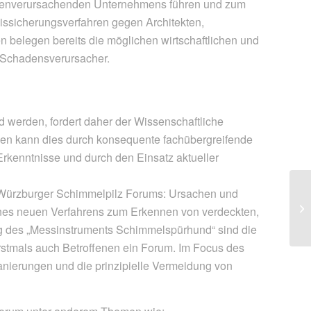
adenverursachenden Unternehmens führen und zum
ssicherungsverfahren gegen Architekten,
 belegen bereits die möglichen wirtschaftlichen und
e Schadensverursacher.
werden, fordert daher der Wissenschaftliche
den kann dies durch konsequente fachübergreifende
rkenntnisse und durch den Einsatz aktueller
Würzburger Schimmelpilz Forums: Ursachen und
Lo
nes neuen Verfahrens zum Erkennen von verdeckten,
ri
g des „Messinstruments Schimmelspürhund“ sind die
rstmals auch Betroffenen ein Forum. Im Focus des
anierungen und die prinzipielle Vermeidung von