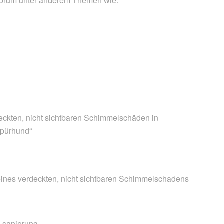
 Forum unter anderem Themen wie:
eckten, nicht sichtbaren Schimmelschäden in
spürhund“
eines verdeckten, nicht sichtbaren Schimmelschadens
 -sanierung