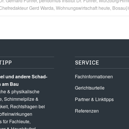
Dr. Gerhard Führer, peridomus Institut Dr. Führer, Würzburg/Him
Chefredakteur Gerd Warda, Wohnungswirtschaft heute, Bosau{
TIPP
SERVICE
l und andere Schad­­
Fachinformationen
n am Bau
Gerichtsurteile
he & physikalische
e, Schimmel­pilze &
Partner & Linktipps
keit, Rechts­fragen bei
Referenzen
ff­einwirkungen
 für Fachleute,
er & Hauskäufer!