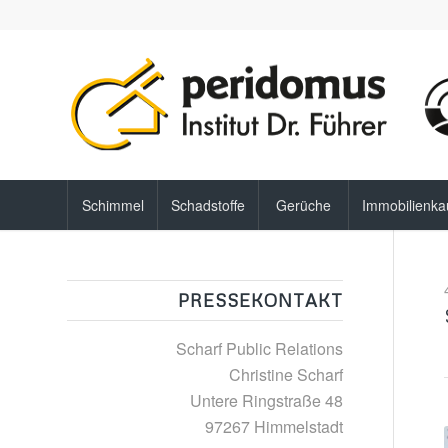
Schimmel
Schadstoffe
Gerüche
Immobilienka
PRESSEKONTAKT
Scharf Public Relations
Christine Scharf
Untere Ringstraße 48
97267 Himmelstadt