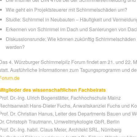
Wie geht ein Projektsteuerer mit Schimmelschäden um?
Studie: Schimmel in Neubauten – Häufigkeit und Vermeidun
Erkennen von Schimmel im Dach und Sanierungen von Da
Diskussionsrunde: Wie können zukünftig Schimmelschäden 
werden?
Das 4. Würzburger Schimmelpilz Forum findet am 21. und 22. 
statt. Ausführliche Informationen zum Tagungsprogramm und de
Forum.de
Mitglieder des wissenschaftlichen Fachbeirats
Prof. Dr.-Ing. Ulrich Bogenstätter, Fachhochschule Mainz
Rechtsanwalt Hans-Dieter Fuchs, Anwaltskanzlei Fuchs und K
Prof. Dr. Christian Hanus, Leiter des Departments Bauen und W
Dr. Christoph Trautmann, Umweltmykologie GbR, Berlin
Prof. Dr.-Ing. habil. Claus Meier, Architekt SRL, Nürnberg