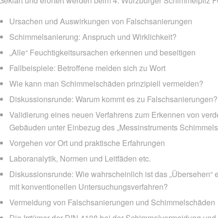
Geklärt und erörtert werden beim 4. Würzburger Schimmelpilz
Ursachen und Auswirkungen von Falschsanierungen
Schimmelsanierung: Anspruch und Wirklichkeit?
„Alle“ Feuchtigkeitsursachen erkennen und beseitigen
Fallbeispiele: Betroffene melden sich zu Wort
Wie kann man Schimmelschäden prinzipiell vermeiden?
Diskussionsrunde: Warum kommt es zu Falschsanierungen?
Validierung eines neuen Verfahrens zum Erkennen von verd
Gebäuden unter Einbezug des „Messinstruments Schimmel
Vorgehen vor Ort und praktische Erfahrungen
Laboranalytik, Normen und Leitfäden etc.
Diskussionsrunde: Wie wahrscheinlich ist das „Übersehen“ 
mit konventionellen Untersuchungsverfahren?
Vermeidung von Falschsanierungen und Schimmelschäden
Die Irrtümer der DIN 4108 bei der Schimmelvermeidung und