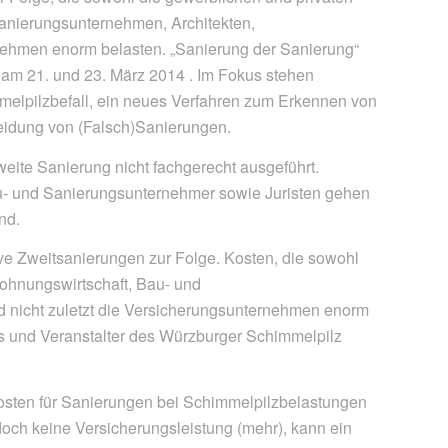
anierungsunternehmen, Architekten,
nehmen enorm belasten. „Sanierung der Sanierung“
 am 21. und 23. März 2014 . Im Fokus stehen
elpilzbefall, ein neues Verfahren zum Erkennen von
eidung von (Falsch)Sanierungen.
ite Sanierung nicht fachgerecht ausgeführt.
au- und Sanierungsunternehmer sowie Juristen gehen
nd.
ve Zweitsanierungen zur Folge. Kosten, die sowohl
Wohnungswirtschaft, Bau- und
 nicht zuletzt die Versicherungsunternehmen enorm
mus und Veranstalter des Würzburger Schimmelpilz
 Kosten für Sanierungen bei Schimmelpilzbelastungen
och keine Versicherungsleistung (mehr), kann ein