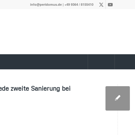
info@peridomus.de
| +49 9364 / 8155410
ede zweite Sanierung bei