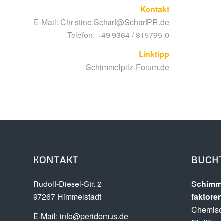
Kontakt
E-Mail:
Christine.Scharf@ScharfPR.de
Telefon: +49 9364 / 815795-0
Linktipp
Schimmelpilz-Forum.de
KONTAKT
BUCH
Rudolf-Diesel-Str. 2
Schimme
97267 Himmelstadt
faktore
Chemisc
E-Mail:
info@peridomus.de