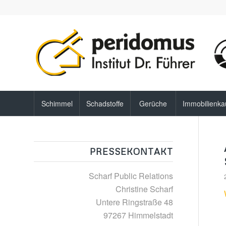
Schimmel
Schadstoffe
Gerüche
Immobilienka
PRESSEKONTAKT
Scharf Public Relations
Christine Scharf
Untere Ringstraße 48
97267 Himmelstadt